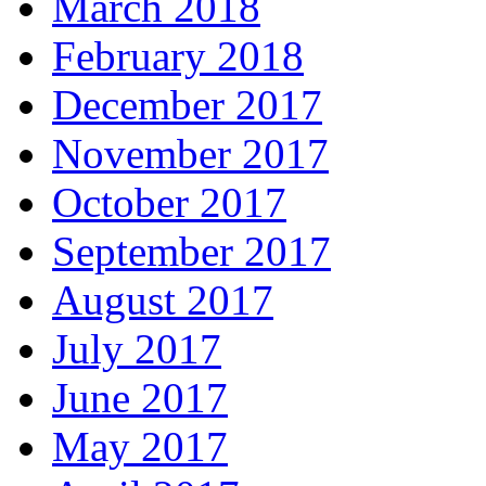
March 2018
February 2018
December 2017
November 2017
October 2017
September 2017
August 2017
July 2017
June 2017
May 2017