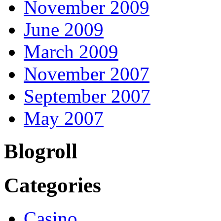
November 2009
June 2009
March 2009
November 2007
September 2007
May 2007
Blogroll
Categories
Casino