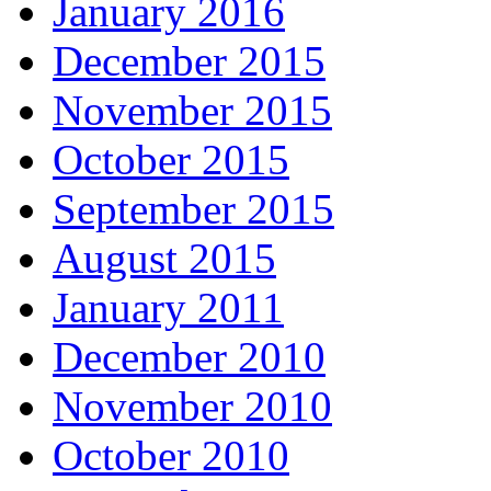
January 2016
December 2015
November 2015
October 2015
September 2015
August 2015
January 2011
December 2010
November 2010
October 2010