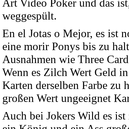
Art Video Poker und das ist,
weggespült.
En el Jotas o Mejor, es ist
eine morir Ponys bis zu halt
Ausnahmen wie Three Card 
Wenn es Zilch Wert Geld in
Karten derselben Farbe zu h
großen Wert ungeeignet Kar
Auch bei Jokers Wild es ist
ein König und ein Ass groß