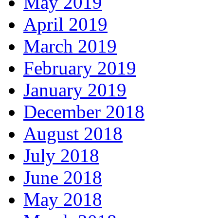
May 2019
April 2019
March 2019
February 2019
January 2019
December 2018
August 2018
July 2018
June 2018
May 2018