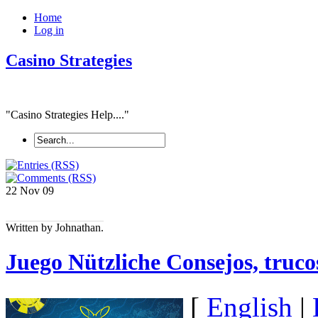
Home
Log in
Casino Strategies
"Casino Strategies Help...."
22 Nov
09
Written by Johnathan.
Juego Nützliche Consejos, truco
[
English
|