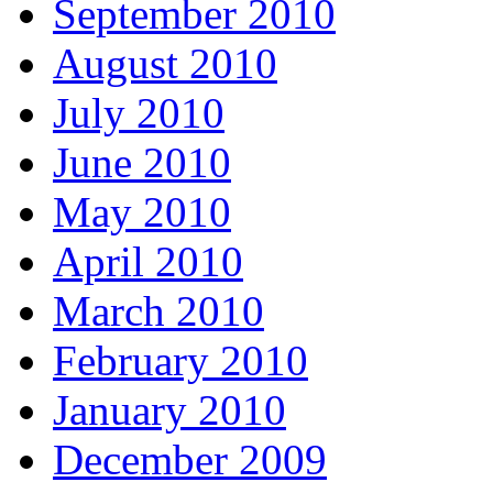
September 2010
August 2010
July 2010
June 2010
May 2010
April 2010
March 2010
February 2010
January 2010
December 2009