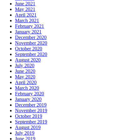
June 2021
May 2021
April 2021
March 2021
February 2021
January 2021
December 2020
November 2020
October 2020
September 2020
August 2020
July 2020
June 2020
May 2020
April 2020
March 2020
February 2020
January 2020
December 2019
November 2019
October 2019
September 2019
August 2019
July 2019
June 2019