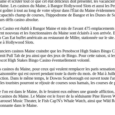
aine et scruter tout ce que cet état délicieux doit présenter, les vacancie
 Maine. Les casinos du Maine, à Bangor Hollywood Slots et aussi les P
t goûter à tout au long de votre séjour dans l'État du Maine évidemmen
 capacités champ de courses, l'hippodrome de Bangor et les Dunes de Sc
eurs défis casino absolue.
 Casino est établi à Bangor Maine et mis de l'avant 475 emplacements 
ent nouveau et les fonctionnaires du Maine sont éclairés à son arrivée. 
 Can Eat buffet américain au restaurant de Miller, stationnée sur le sit
ie à Hollywood Slots.
anciers casinos Maine craindre que les Penobscot High Stakes Bingo Casino
nit Pull Tab de jeu ainsi que des jeux de Bingo. Pour cette raison, si l
bscot High Stakes Bingo Casino éventuellement volonté.
s casinos du Maine, pour ceux qui veulent remplacer les paris sensatio
saisonnière qui est ouvert pendant toute la durée du mois. de Mai à Juille
action. Dans le même temps, le Downs Scarborough est ouvert toute l'ann
t les touristes pourront se réjouir de courses sous harnais, les courses 
e l'on est dans le Maine, ils le feraient eux-mêmes une grande affliction,
es casinos du Maine. Le Maine est le foyer de la séduisante Pine Haven
 Carousel Music Theater, le Fish Cap'N's Whale Watch, ainsi que Wil
étonnante dans le Maine.