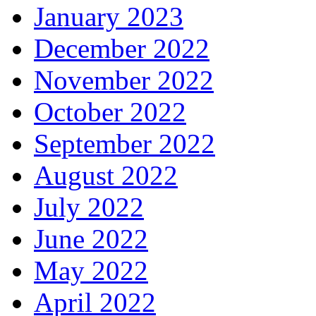
January 2023
December 2022
November 2022
October 2022
September 2022
August 2022
July 2022
June 2022
May 2022
April 2022