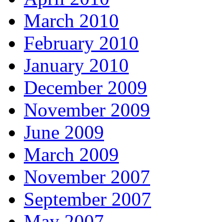
March 2010
February 2010
January 2010
December 2009
November 2009
June 2009
March 2009
November 2007
September 2007
May 2007