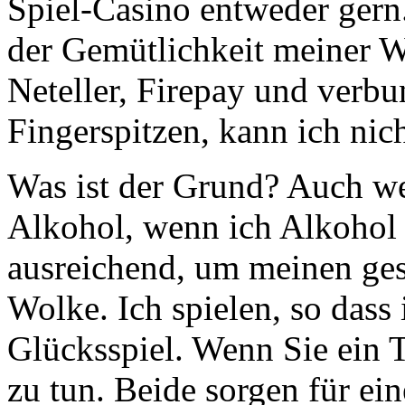
Spiel-Casino entweder gern.
der Gemütlichkeit meiner W
Neteller, Firepay und verbu
Fingerspitzen, kann ich nic
Was ist der Grund? Auch wen
Alkohol, wenn ich Alkohol 
ausreichend, um meinen g
Wolke. Ich spielen, so dass i
Glücksspiel. Wenn Sie ein T
zu tun. Beide sorgen für ein