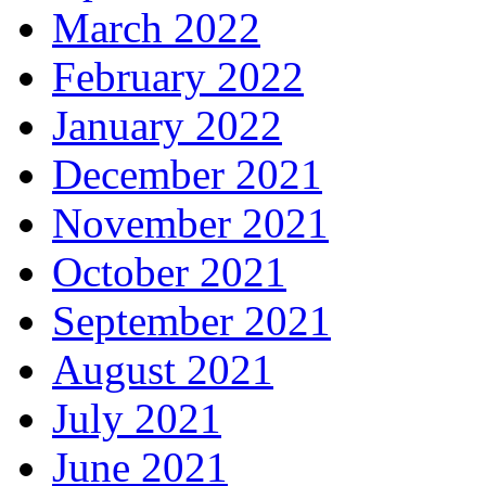
March 2022
February 2022
January 2022
December 2021
November 2021
October 2021
September 2021
August 2021
July 2021
June 2021