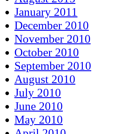
January 2011
December 2010
November 2010
October 2010
September 2010
August 2010
July 2010
June 2010
May 2010
April 2010