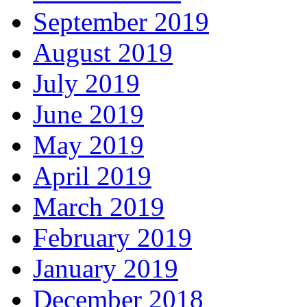
September 2019
August 2019
July 2019
June 2019
May 2019
April 2019
March 2019
February 2019
January 2019
December 2018