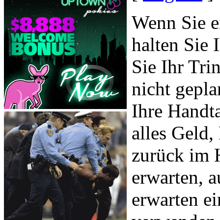
Wenn Sie ei
halten Sie
Sie Ihr Tri
nicht gepla
Ihre Handta
alles Geld
zurück im H
erwarten, a
erwarten ei