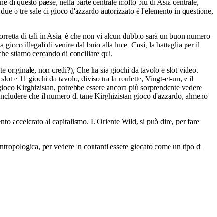
e di questo paese, nella parte centrale molto più di Asia centrale,
due o tre sale di gioco d'azzardo autorizzato è l'elemento in questione,
corretta di tali in Asia, è che non vi alcun dubbio sarà un buon numero
gioco illegali di venire dal buio alla luce. Così, la battaglia per il
che stiamo cercando di conciliare qui.
 originale, non credi?), Che ha sia giochi da tavolo e slot video.
 e 11 giochi da tavolo, diviso tra la roulette, Vingt-et-un, e il
 gioco Kirghizistan, potrebbe essere ancora più sorprendente vedere
oncludere che il numero di tane Kirghizistan gioco d'azzardo, almeno
to accelerato al capitalismo. L'Oriente Wild, si può dire, per fare
antropologica, per vedere in contanti essere giocato come un tipo di