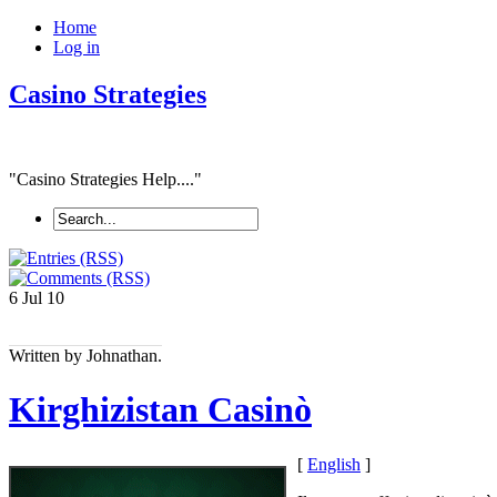
Home
Log in
Casino Strategies
"Casino Strategies Help...."
6 Jul
10
Written by Johnathan.
Kirghizistan Casinò
[
English
]