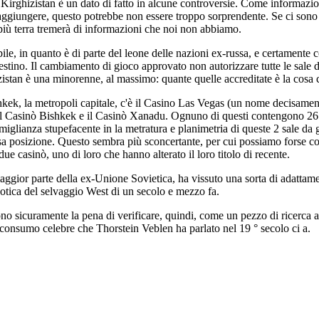
 Kirghizistan è un dato di fatto in alcune controversie. Come informazion
raggiungere, questo potrebbe non essere troppo sorprendente. Se ci sono 
o più terra tremerà di informazioni che noi non abbiamo.
le, in quanto è di parte del leone delle nazioni ex-russa, e certamente 
estino. Il cambiamento di gioco approvato non autorizzare tutte le sale da 
istan è una minorenne, al massimo: quante quelle accreditate è la cosa 
kek, la metropoli capitale, c'è il Casino Las Vegas (un nome decisamente
il Casinò Bishkek e il Casinò Xanadu. Ognuno di questi contengono 26 slot
miglianza stupefacente in la metratura e planimetria di queste 2 sale da
sa posizione. Questo sembra più sconcertante, per cui possiamo forse c
 due casinò, uno di loro che hanno alterato il loro titolo di recente.
ggior parte della ex-Unione Sovietica, ha vissuto una sorta di adattamen
aotica del selvaggio West di un secolo e mezzo fa.
ono sicuramente la pena di verificare, quindi, come un pezzo di ricerca 
l consumo celebre che Thorstein Veblen ha parlato nel 19 ° secolo ci a.