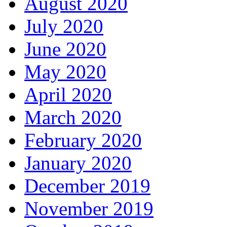
August 2020
July 2020
June 2020
May 2020
April 2020
March 2020
February 2020
January 2020
December 2019
November 2019