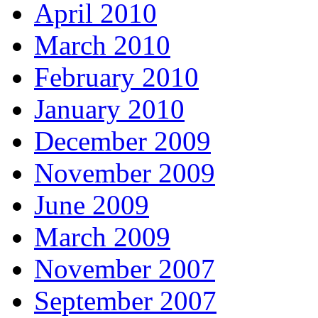
April 2010
March 2010
February 2010
January 2010
December 2009
November 2009
June 2009
March 2009
November 2007
September 2007