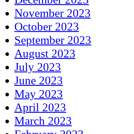
November 2023
October 2023
September 2023
August 2023
July 2023
June 2023
May 2023
April 2023
March 2023