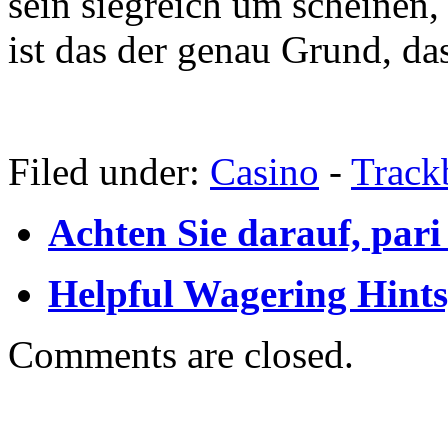
sein siegreich um scheinen,
ist das der genau Grund, das
Filed under:
Casino
-
Track
Achten Sie darauf, pari
Helpful Wagering Hints
Comments are closed.