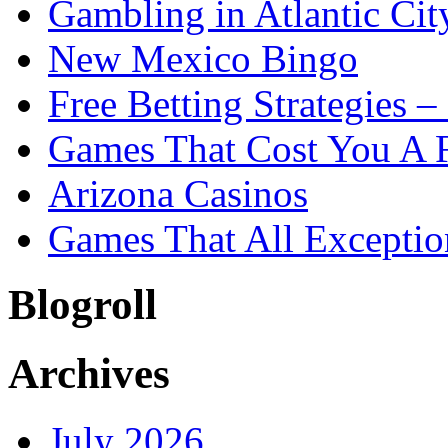
Gambling in Atlantic Cit
New Mexico Bingo
Free Betting Strategies –
Games That Cost You A 
Arizona Casinos
Games That All Exceptio
Blogroll
Archives
July 2026