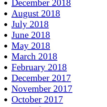
December 2018
August 2018
July 2018
June 2018
May 2018
March 2018
February 2018
December 2017
November 2017
October 2017