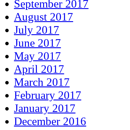
September 2017
August 2017
July 2017
June 2017
May 2017
April 2017
March 2017
February 2017
January 2017
December 2016