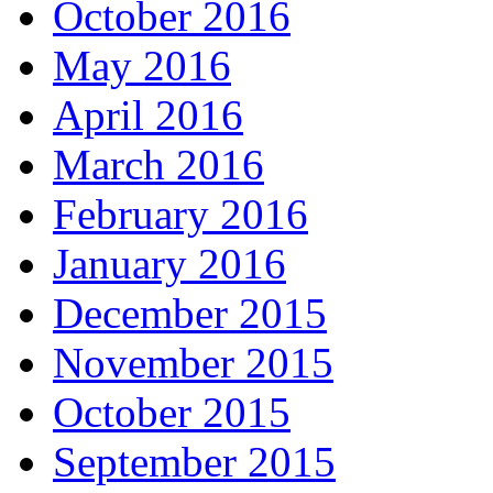
October 2016
May 2016
April 2016
March 2016
February 2016
January 2016
December 2015
November 2015
October 2015
September 2015