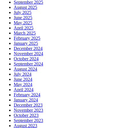
September 2025
August 2025
July 2025
June 2025
May 2025
April 2025
March 2025
February 2025
January 2025
December 2024
November 2024
October 2024
September 2024
August 2024
July 2024
June 2024
May 2024
April 2024
February 2024
January 2024
December 2023
November 2023
October 2023
September 2023
August 2023