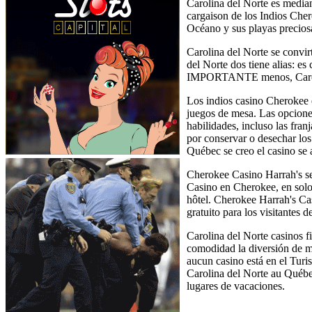
Carolina del Norte es median
cargaison de los Indios Cher
Océano y sus playas preciosa
Carolina del Norte se convir
del Norte dos tiene alias: e
IMPORTANTE menos, Carolina
Los indios casino Cherokee 
juegos de mesa. Las opcione
habilidades, incluso las fran
por conservar o desechar los
Québec se creo el casino se 
Cherokee Casino Harrah's se
Casino en Cherokee, en solo
hôtel. Cherokee Harrah's Cas
gratuito para los visitantes 
Carolina del Norte casinos f
comodidad la diversión de m
aucun casino está en el Turi
Carolina del Norte au Québec
lugares de vacaciones.