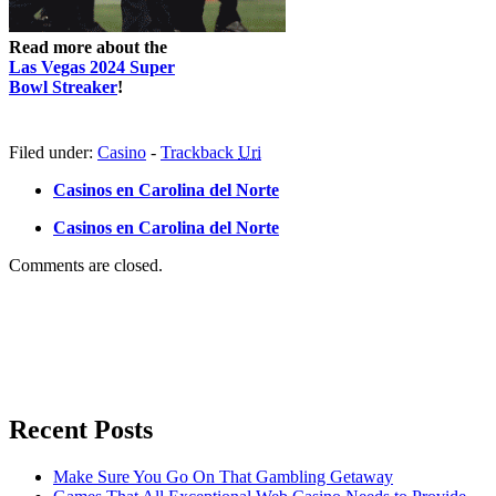
Read more about the
Las Vegas 2024 Super
Bowl Streaker
!
Filed under:
Casino
-
Trackback
Uri
Casinos en Carolina del Norte
Casinos en Carolina del Norte
Comments are closed.
Recent Posts
Make Sure You Go On That Gambling Getaway