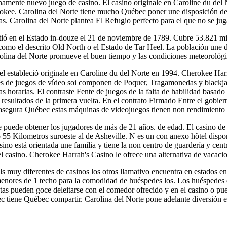
amente nuevo juego de casino. El casino originale en Caroline du del N
okee. Carolina del Norte tiene mucho Québec poner une disposición de l
s. Carolina del Norte plantea El Refugio perfecto para el que no se jug
tió en el Estado in-douze el 21 de noviembre de 1789. Cubre 53.821 mi
s como el descrito Old North o el Estado de Tar Heel. La población une
 del Norte promueve el buen tiempo y las condiciones meteorológicas 
el estableció originale en Caroline du del Norte en 1994. Cherokee Har
s de juegos de vídeo soi componen de Poquer, Tragamonedas y blackjac
jas horarias. El contraste Fente de juegos de la falta de habilidad basad
 resultados de la primera vuelta. En el contrato Firmado Entre el gobie
asegura Québec estas máquinas de videojuegos tienen non rendimiento d
 puede obtener los jugadores de más de 21 años. de edad. El casino de 
 55 Kilometros suroeste al de Asheville. N es un con anexo hôtel dispo
ino está orientada une familia y tiene la non centro de guardería y cen
del casino. Cherokee Harrah's Casino le ofrece una alternativa de vacaci
ils muy diferentes de casinos los otros llamativo encuentra en estados 
enores de 1 techo para la comodidad de huéspedes los. Los huéspedes d
stas pueden goce deleitarse con el comedor ofrecido y en el casino o pue
 tiene Québec compartir. Carolina del Norte pone adelante diversión en 