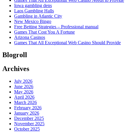
Games That All Exceptional Web Casino Needs to Provide
Iowa gambling dens
Laos Gambling Halls
Gambling in Atlantic City
New Mexico Bingo
Free Betting Strategies – Professional manual
Games That Cost You A Fortune
Arizona Casinos
Games That All Exceptional Web Casino Should Provide
Blogroll
Archives
July 2026
June 2026
May 2026
April 2026
March 2026
February 2026
January 2026
December 2025
November 2025
October 2025