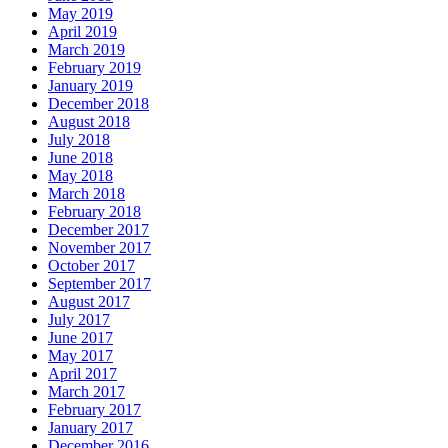
May 2019
April 2019
March 2019
February 2019
January 2019
December 2018
August 2018
July 2018
June 2018
May 2018
March 2018
February 2018
December 2017
November 2017
October 2017
September 2017
August 2017
July 2017
June 2017
May 2017
April 2017
March 2017
February 2017
January 2017
December 2016