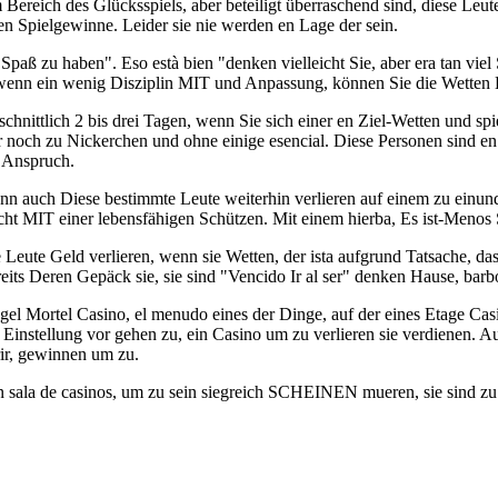
Bereich des Glücksspiels, aber beteiligt überraschend sind, diese Leute
n Spielgewinne. Leider sie nie werden en Lage der sein.
Spaß zu haben". Eso està bien "denken vielleicht Sie, aber era tan viel 
enn ein wenig Disziplin MIT und Anpassung, können Sie die Wetten
hnittlich 2 bis drei Tagen, wenn Sie sich einer en Ziel-Wetten und sp
och zu Nickerchen und ohne einige esencial. Diese Personen sind en ko
 Anspruch.
wenn auch Diese bestimmte Leute weiterhin verlieren auf einem zu einu
icht MIT einer lebensfähigen Schützen. Mit einem hierba, Es ist-Meno
Leute Geld verlieren, wenn sie Wetten, der ista aufgrund Tatsache, dass
eits Deren Gepäck sie, sie sind "Vencido Ir al ser" denken Hause, barbo
egel Mortel Casino, el menudo eines der Dinge, auf der eines Etage Ca
r Einstellung vor gehen zu, ein Casino um zu verlieren sie verdienen.
rir, gewinnen um zu.
en sala de casinos, um zu sein siegreich SCHEINEN mueren, sie sind zu 