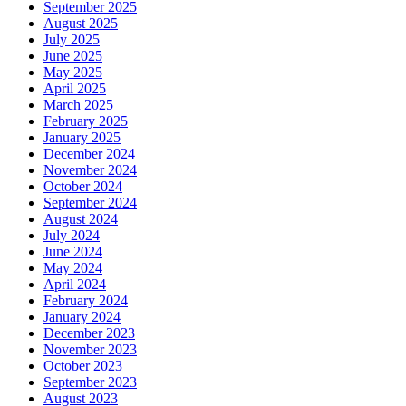
September 2025
August 2025
July 2025
June 2025
May 2025
April 2025
March 2025
February 2025
January 2025
December 2024
November 2024
October 2024
September 2024
August 2024
July 2024
June 2024
May 2024
April 2024
February 2024
January 2024
December 2023
November 2023
October 2023
September 2023
August 2023