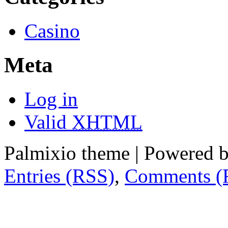
Casino
Meta
Log in
Valid
XHTML
Palmixio theme | Powered 
Entries (RSS)
,
Comments (