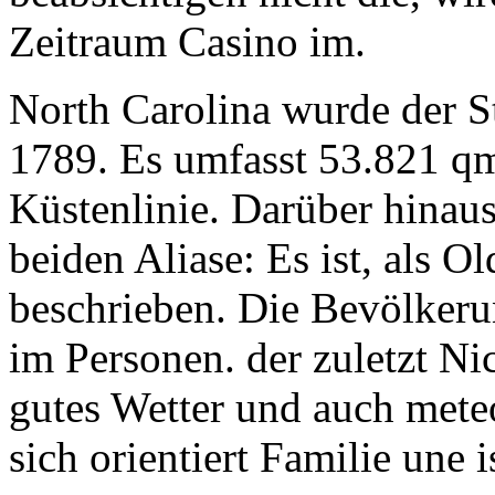
Zeitraum Casino im.
North Carolina wurde der S
1789. Es umfasst 53.821 q
Küstenlinie. Darüber hinau
beiden Aliase: Es ist, als O
beschrieben. Die Bevölker
im Personen. der zuletzt Ni
gutes Wetter und auch mete
sich orientiert Familie une i