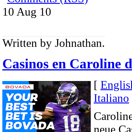
10 Aug
10
Written by Johnathan.
Casinos en Caroline 
[
Englis
Italiano
Caroline
neue Ca