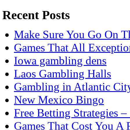
Recent Posts
Make Sure You Go On T
Games That All Exceptio
Iowa gambling dens
Laos Gambling Halls
Gambling in Atlantic Cit
New Mexico Bingo
Free Betting Strategies –
Games That Cost You A 