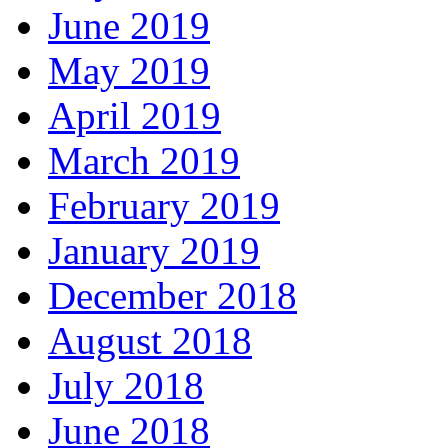
June 2019
May 2019
April 2019
March 2019
February 2019
January 2019
December 2018
August 2018
July 2018
June 2018