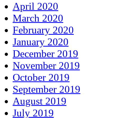
April 2020
March 2020
February 2020
January 2020
December 2019
November 2019
October 2019
September 2019
August 2019
July 2019