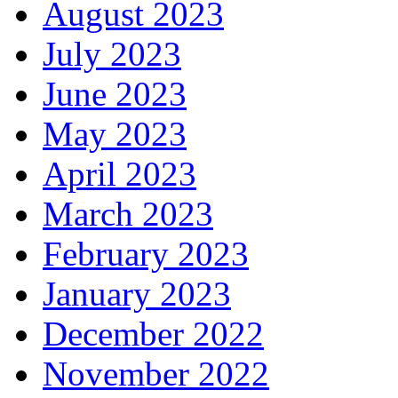
August 2023
July 2023
June 2023
May 2023
April 2023
March 2023
February 2023
January 2023
December 2022
November 2022