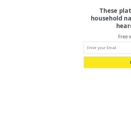
These pla
household na
hear
Free 