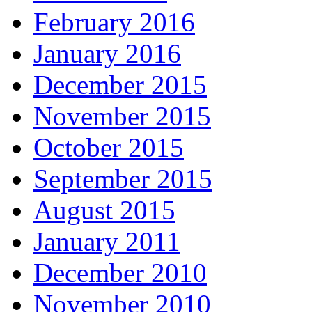
February 2016
January 2016
December 2015
November 2015
October 2015
September 2015
August 2015
January 2011
December 2010
November 2010