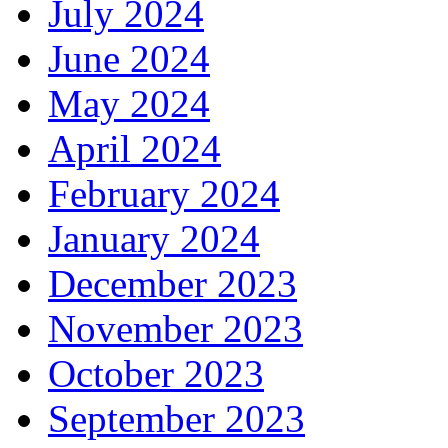
July 2024
June 2024
May 2024
April 2024
February 2024
January 2024
December 2023
November 2023
October 2023
September 2023